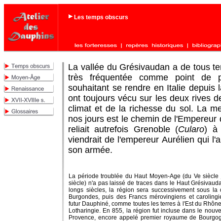
Les temps obscurs
La vallée du Grésivaudan a de tous t
très fréquentée comme point de p
souhaitant se rendre en Italie depuis
ont toujours vécu sur les deux rives de
climat et de la richesse du sol. La m
nos jours est le chemin de l'Empereur qu
reliait autrefois Grenoble (
Cularo
) à
viendrait de l'empereur Aurélien qui l'
son armée.
La période troublée du Haut Moyen-Age (du Ve siècle
siècle) n'a pas laissé de traces dans le Haut Grésivau
longs siècles, la région sera successivement sous la
Burgondes, puis des Francs mérovingiens et carolingi
futur Dauphiné, comme toutes les terres à l'Est du Rhône, 
Lotharingie. En 855, la région fut incluse dans le nou
Provence, encore appelé premier royaume de Bourgogn