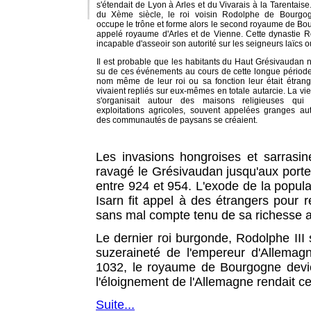
s'étendait de Lyon à Arles et du Vivarais à la Tarentaise
du Xème siècle, le roi voisin Rodolphe de Bourgog
occupe le trône et forme alors le second royaume de Bo
appelé royaume d'Arles et de Vienne. Cette dynastie R
incapable d'asseoir son autorité sur les seigneurs laïcs 
Il est probable que les habitants du Haut Grésivaudan n
su de ces événements au cours de cette longue période
nom même de leur roi ou sa fonction leur était étrange
vivaient repliés sur eux-mêmes en totale autarcie. La vi
s'organisait autour des maisons religieuses qui
exploitations agricoles, souvent appelées granges au
des communautés de paysans se créaient.
Les invasions hongroises et sarrasi
ravagé le Grésivaudan jusqu'aux porte
entre 924 et 954. L'exode de la popula
Isarn fit appel à des étrangers pour r
sans mal compte tenu de sa richesse a
Le dernier roi burgonde, Rodolphe III
suzeraineté de l'empereur d'Allema
1032, le royaume de Bourgogne devien
l'éloignement de l'Allemagne rendait ce
Suite...