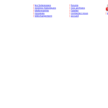
|
les forteresses
|
forums
|
repères historiques
|
nos archives
|
bibliographie
|
l'atelier
|
nouveau
|
contactez nous
|
|
téléchargement
|
accueil