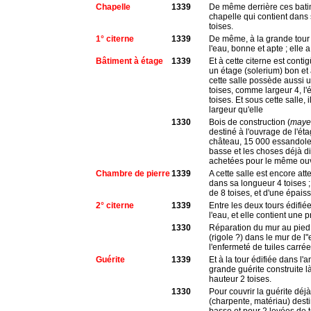
Chapelle
1339
De même derrière ces batim
chapelle qui contient dans 
toises.
1° citerne
1339
De même, à la grande tour 
l'eau, bonne et apte ; elle 
Bâtiment à étage
1339
Et à cette citerne est conti
un étage (solerium) bon et
cette salle possède aussi u
toises, comme largeur 4, l'
toises. Et sous cette salle,
largeur qu'elle
1330
Bois de construction (
maye
destiné à l'ouvrage de l'éta
château, 15 000 essandoles
basse et les choses déjà d
achetées pour le même ou
Chambre de pierre
1339
A cette salle est encore at
dans sa longueur 4 toises ;
de 8 toises, et d'une épais
2° citerne
1339
Entre les deux tours édifiée
l'eau, et elle contient une 
1330
Réparation du mur au pied d
(rigole ?) dans le mur de l"
l'enfermeté de tuiles carré
Guérite
1339
Et à la tour édifiée dans l
grande guérite construite l
hauteur 2 toises.
1330
Pour couvrir la guérite déj
(charpente, matériau) desti