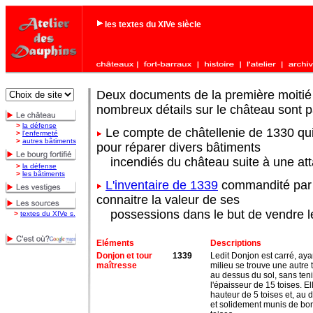
les textes du XIVe siècle
Deux documents de la première moitié
nombreux détails sur le château sont 
>
la défense
Le compte de châtellenie de 1330 qui
>
l'enfermeté
>
autres bâtiments
pour réparer divers bâtiments
incendiés du château suite à une at
>
la défense
>
les bâtiments
L'inventaire de 1339
commandité par l
connaitre la valeur de ses
possessions dans le but de vendre 
>
textes du XIVe s.
Eléments
Descriptions
Donjon et tour
1339
Ledit Donjon est carré, aya
maîtresse
milieu se trouve une autre
au dessus du sol, sans ten
l'épaisseur de 15 toises. El
hauteur de 5 toises et, au 
et solidement munis de bon