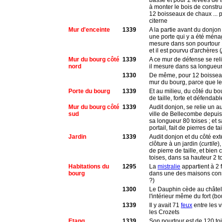
basse et pour 2 levées de te
à monter le bois de constru
12 boisseaux de chaux ... p
citerne
Mur d'enceinte
1339
A la partie avant du donjo
une porte qui y a été ménag
mesure dans son pourtour 12
et il est pourvu d'archères (
Mur du bourg côté
1339
A ce mur de défense se rel
nord
il mesure dans sa longueur 
1330
De même, pour 12 boisseaux
mur du bourg, parce que le
Porte du bourg
1339
Et au milieu, du côté du bo
de taille, forte et défendabl
Mur du bourg côté
1339
Audit donjon, se relie un a
sud
ville de Bellecombe depuis l
sa longueur 80 toises ; et 
portail, fait de pierres de t
Jardin
1339
Audit donjon et du côté exté
clôture à un jardin (
curtile
)
de pierre de taille, et bien
toises, dans sa hauteur 2 t
Habitations du
1295
La
mistralie
appartient à 2 
bourg
dans une des maisons constr
?)
1300
Le Dauphin cède au châtel
l'intérieur même du fort (bou
1339
Il y avait 71
feux
entre les 
les Crozets
Etang
1339
Son pourtour est de 120 to