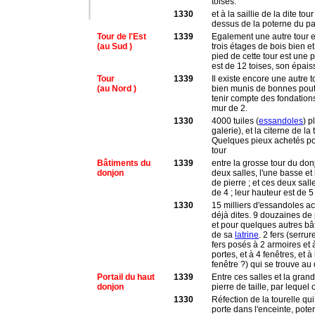
toises.
1330
et à la saillie de la dite to
dessus de la poterne du pa
Tour de l'Est
1339
Egalement une autre tour ex
(au Sud )
trois étages de bois bien e
pied de cette tour est une 
est de 12 toises, son épaiss
Tour
1339
Il existe encore une autre 
(au Nord )
bien munis de bonnes poutr
tenir compte des fondations,
mur de 2.
1330
4000 tuiles (
essandoles
) p
galerie), et la citerne de la
Quelques pieux achetés pour
tour
Bâtiments du
1339
entre la grosse tour du donj
donjon
deux salles, l'une basse et 
de pierre ; et ces deux sal
de 4 ; leur hauteur est de 5
1330
15 milliers d'essandoles a
déjà dites. 9 douzaines d
et pour quelques autres bâ
de sa
latrine
. 2 fers (serru
fers posés à 2 armoires et à
portes, et à 4 fenêtres, et à
fenêtre ?) qui se trouve au
Portail du haut
1339
Entre ces salles et la grande
donjon
pierre de taille, par lequel
1330
Réfection de la tourelle qui
porte dans l'enceinte, pote