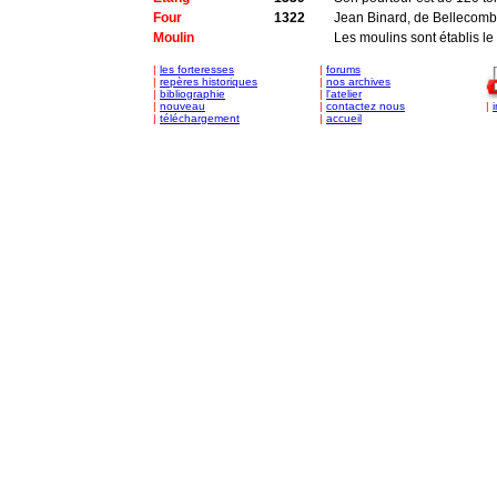
Four
1322
Jean Binard, de Bellecomb
Moulin
Les moulins sont établis le
|
les forteresses
|
forums
|
repères historiques
|
nos archives
|
bibliographie
|
l'atelier
|
nouveau
|
contactez nous
|
|
téléchargement
|
accueil