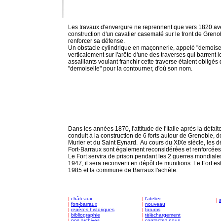
Les travaux d'envergure ne reprennent que vers 1820 av
construction d'un cavalier casematé sur le front de Greno
renforcer sa défense.
Un obstacle cylindrique en maçonnerie, appelé "demoisel
verticalement sur l'arête d'une des traverses qui barrent l
assaillants voulant franchir cette traverse étaient obligés
"demoiselle" pour la contourner, d'où son nom.
Dans les années 1870, l'attitude de l'Italie après la défai
conduit à la construction de 6 forts autour de Grenoble, 
Murier et du Saint Eynard.
Au cours du XIXe siècle, les 
Fort-Barraux sont également reconsidérées et renforcées
Le Fort servira de prison pendant les 2 guerres mondiale
1947, il sera reconverti en dépôt de munitions. Le Fort es
1985 et la commune de Barraux l'achète.
|
châteaux
|
l'atelier
|
|
fort-barraux
|
nouveau
|
repères historiques
|
forums
|
bibliographie
|
téléchargement
|
nos archives
|
contactez nous