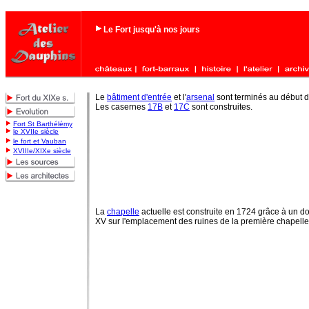
Le Fort jusqu'à nos jours
Le
bâtiment d'entrée
et l'
arsenal
sont terminés au début du
Les casernes
17B
et
17C
sont construites.
Fort St Barthélémy
le XVIIe siècle
le fort et Vauban
XVIIIe/XIXe siècle
La
chapelle
actuelle est construite en 1724 grâce à un d
XV sur l'emplacement des ruines de la première chapell